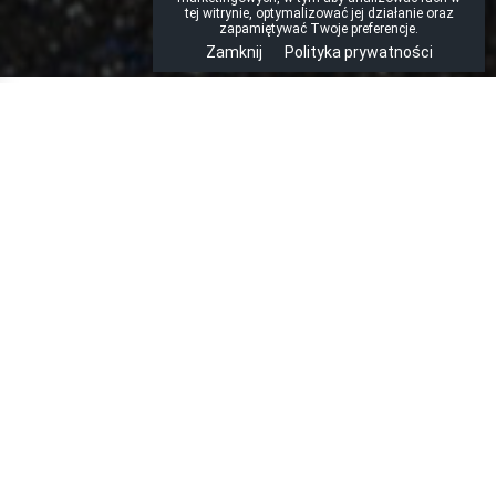
tej witrynie, optymalizować jej działanie oraz
zapamiętywać Twoje preferencje.
Zamknij
Polityka prywatności
Strona główna
»
Aktualności
»
CNT (Carbon Nano Tube) — nowy wybitny
interkonekt marki van den Hul
CNT (Carbon Nano Tube) —
nowy wybitny interkonekt
marki van den Hul
Carbon Nano Tube to najbardziej zaawansowany materiał
przewodzący jaki obecnie jest dostępny, a stosuje się go
wyłącznie w kablu van den Hul CNT. Van den Hul jest
pierwszą firmą na świecie, która ma zaplecze
technologiczne i komercyjne do stosowania tego typu