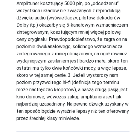
Amplituner kosztujący 5000 pln, po „odcedzeniu”
wszystkich układów nie związanych z reprodukcją
dźwięku audio (wyświetlaczy, pilotów, dekoderów
Dolby itp.) okazałby się 5-kanałowym wzmacniaczem
zintegrowanym, kosztującym mniej więcej połowę
ceny oryginału. Prawdopodobieństwo, że zagra on na
poziomie dwukanałowego, solidnego wzmacniacza
zintegrowanego z mniej obciążonym, na ogół również
wydajniejszym zasilaniem jest bardzo małe, skoro ten
ostatni ma tylko dwie końcówki mocy, a więc lepsze,
skoro w tej samej cenie.
3. Jeżeli wystarczy nam
poziom przyzwoitego hi-fi (definicja tego terminu
może nastręczać kłopotów), a naszą drugą pasją jest
kino domowe, wówczas zakup amplitunera jest jak
najbardziej uzasadniony.
Na pewno dźwięk uzyskany w
ten sposób będzie wyraźnie lepszy niż ten oferowany
przez średniej klasy miniwieże.