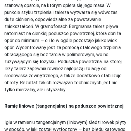
stanowią oparcie, na którym opiera się jego masa. W
punkcie styku trzpienia i talerza wytwarza się wówczas
duże ciśnienie, odpowiedzialne za powstawanie
zniekształceń. W gramofonach Bergmanna talerz pływa
natomiast na cienkiej poduszce powietrznej, która obniża
opór do minimum — o i le w ogóle pozostaje jakikolwiek
opór. Wycentrowany jest za pomocą stalowego trzpienia
obracającego się bez tarcia w polimerowym, wolno
zużywającym się łożysku. Poduszka powietrzna, na której
leży talerz zapewnia również najlepszą izolację od
środowiska zewnętrznego, a także dodatkowo stabilizuje
obroty. Rezultat takich rozwiązań technicznych jest nie
tylko mierzalny, ale i słyszalny.
Ramię liniowe (tangencjalne) na poduszce powietrznej
Igła w ramieniu tangencjalnym (liniowym) śledzi rowek płyty
w sposób, w jaki został wytłoczony — bez błędu kątowego.