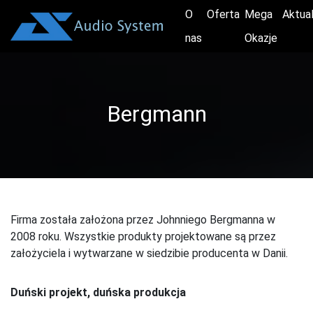
O
Oferta
Mega
Aktua
nas
Okazje
Bergmann
Firma została założona przez Johnniego Bergmanna w
2008 roku. Wszystkie produkty projektowane są przez
założyciela i wytwarzane w siedzibie producenta w Danii.
Duński projekt, duńska produkcja