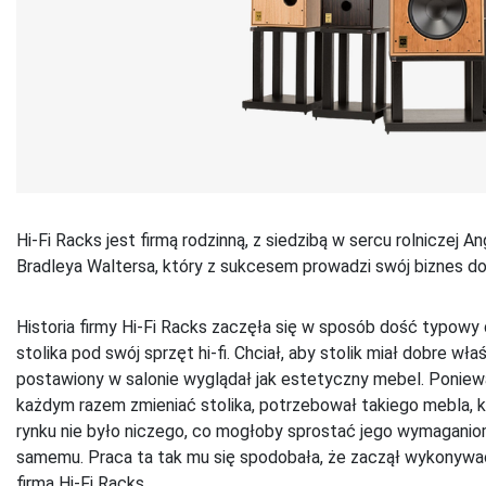
Hi-Fi Racks jest firmą rodzinną, z siedzibą w sercu rolniczej A
Bradleya Waltersa, który z sukcesem prowadzi swój biznes do 
Historia firmy Hi-Fi Racks zaczęła się w sposób dość typowy
stolika pod swój sprzęt hi-fi. Chciał, aby stolik miał dobre w
postawiony w salonie wyglądał jak estetyczny mebel. Ponieważ
każdym razem zmieniać stolika, potrzebował takiego mebla, 
rynku nie było niczego, co mogłoby sprostać jego wymaganio
samemu. Praca ta tak mu się spodobała, że zaczął wykonywać s
firma Hi-Fi Racks.