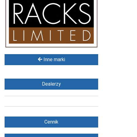
Inne marki
Dealerzy
Cennik