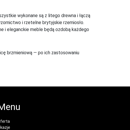
szystkie wykonane są z litego drewna i łączą
zornictwo i rzetelne brytyjskie rzemiosło.
czne i eleganckie meble będą ozdobą każdego
icę brzmieniową — po ich zastosowaniu
Menu
ferta
kazje