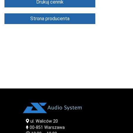
Drukuj cennik
Strona producenta
ul. Waliców 20
00-851
Warszawa