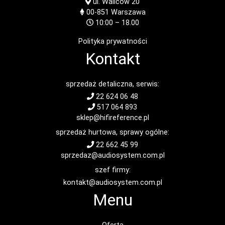
ul. Waliców 20
00-851
Warszawa
10:00 – 18.00
Polityka prywatności
Kontakt
sprzedaż detaliczna, serwis:
22 624 06 48
517 064 893
sklep@hifireference.pl
sprzedaż hurtowa, sprawy ogólne:
22 662 45 99
sprzedaz@audiosystem.com.pl
szef firmy:
kontakt@audiosystem.com.pl
Menu