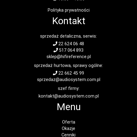
Polityka prywatności
Kontakt
sprzedaż detaliczna, serwis:
22 624 06 48
517 064 893
sklep@hifireference.pl
sprzedaż hurtowa, sprawy ogólne:
22 662 45 99
sprzedaz@audiosystem.com.pl
szef firmy:
kontakt@audiosystem.com.pl
Menu
Oferta
Okazje
Cenniki