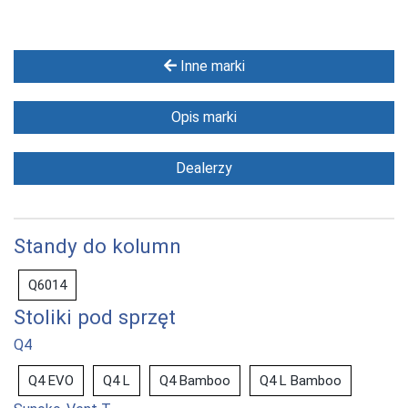
Inne marki
Opis marki
Dealerzy
Standy do kolumn
Q6014
Stoliki pod sprzęt
Q4
Q4 EVO
Q4 L
Q4 Bamboo
Q4 L Bamboo