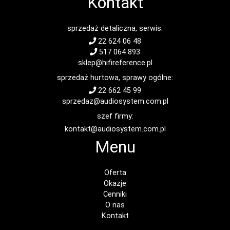
Kontakt
sprzedaż detaliczna, serwis:
22 624 06 48
517 064 893
sklep@hifireference.pl
sprzedaż hurtowa, sprawy ogólne:
22 662 45 99
sprzedaz@audiosystem.com.pl
szef firmy:
kontakt@audiosystem.com.pl
Menu
Oferta
Okazje
Cenniki
O nas
Kontakt