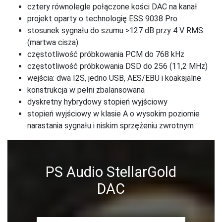
cztery równolegle połączone kości DAC na kanał
projekt oparty o technologię ESS 9038 Pro
stosunek sygnału do szumu >127 dB przy 4 V RMS
(martwa cisza)
częstotliwość próbkowania PCM do 768 kHz
częstotliwość próbkowania DSD do 256 (11,2 MHz)
wejścia: dwa I2S, jedno USB, AES/EBU i koaksjalne
konstrukcja w pełni zbalansowana
dyskretny hybrydowy stopień wyjściowy
stopień wyjściowy w klasie A o wysokim poziomie
narastania sygnału i niskim sprzężeniu zwrotnym
PS Audio StellarGold
DAC