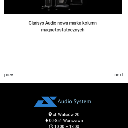
KHV-200 — nowy wzmacniacz słuchawkowy Vince
prev
next
ul. Waliców 20
00-851
Warszawa
10:00 – 18.00