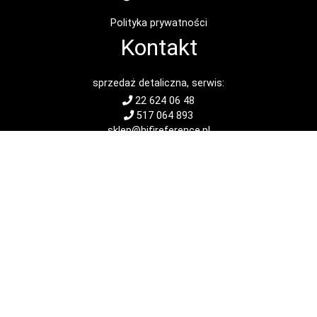
Polityka prywatności
Kontakt
sprzedaż detaliczna, serwis:
22 624 06 48
517 064 893
sklep@hifireference.pl
sprzedaż hurtowa, sprawy ogólne:
22 662 45 99
sprzedaz@audiosystem.com.pl
szef firmy:
kontakt@audiosystem.com.pl
Menu
Oferta
Okazje
Cenniki