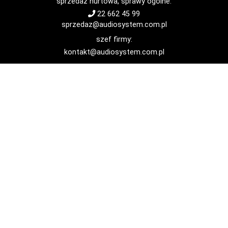
sprzedaż hurtowa, sprawy ogólne:
22 662 45 99
sprzedaz@audiosystem.com.pl
szef firmy:
kontakt@audiosystem.com.pl
Menu
Oferta
Okazje
Cenniki
O nas
Kontakt