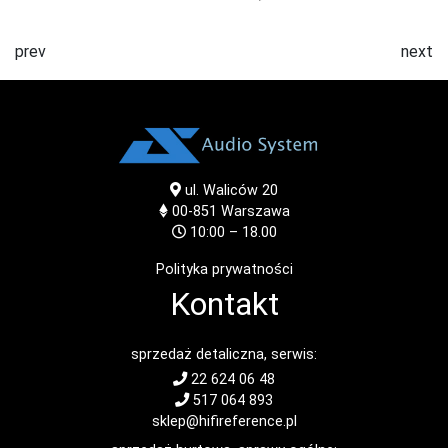
prev
next
ul. Waliców 20
00-851
Warszawa
10:00 – 18.00
Polityka prywatności
Kontakt
sprzedaż detaliczna, serwis:
22 624 06 48
517 064 893
sklep@hifireference.pl