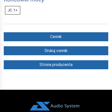
JC 1+
Cennik
Drukuj cennik
Strona producenta