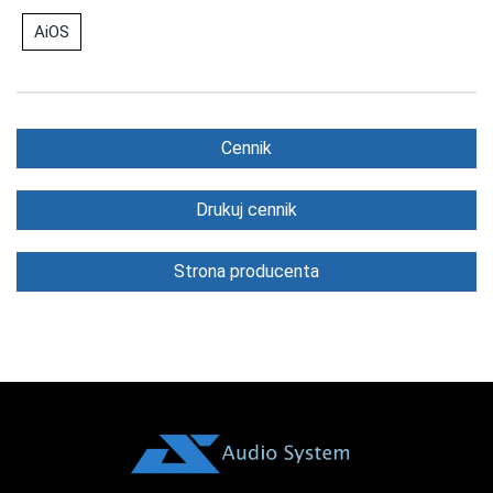
AiOS
Cennik
Drukuj cennik
Strona producenta