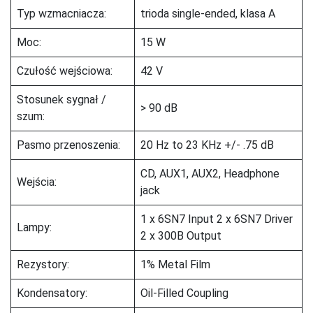
Typ wzmacniacza:
trioda single-ended, klasa A
Moc:
15 W
Czułość wejściowa:
42 V
Stosunek sygnał /
> 90 dB
szum:
Pasmo przenoszenia:
20 Hz to 23 KHz +/- .75 dB
CD, AUX1, AUX2, Headphone
Wejścia:
jack
1 x 6SN7 Input 2 x 6SN7 Driver
Lampy:
2 x 300B Output
Rezystory:
1% Metal Film
Kondensatory:
Oil-Filled Coupling