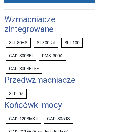
Wzmacniacze
zintegrowane
SLI-80HS
SI-300.2d
SLI-100
CAD-300SEI
DMS-300A
CAD-300SEI SE
Przedwzmacniacze
SLP-05
Końcówki mocy
CAD-120SMKII
CAD-805RS
CAD-211FE (Founder's Edition)