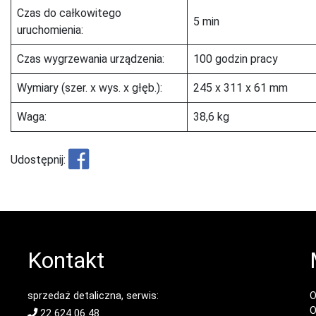
Czas do całkowitego
5 min
uruchomienia:
Czas wygrzewania urządzenia:
100 godzin pracy
Wymiary (szer. x wys. x głęb.):
245 x 311 x 61 mm
Waga:
38,6 kg
Udostępnij:
Kontakt
sprzedaż detaliczna, serwis:
O
O
22 624 06 48