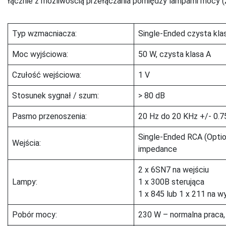
łącznie z możliwością przełączania pomiędzy lampami mocy (2
Typ wzmacniacza:
Single-Ended czysta kla
Moc wyjściowa:
50 W, czysta klasa A
Czułość wejściowa:
1 V
Stosunek sygnał / szum:
> 80 dB
Pasmo przenoszenia:
20 Hz do 20 KHz +/- 0.7
Single-Ended RCA (Optio
Wejścia:
impedance
2 x 6SN7 na wejściu
Lampy:
1 x 300B sterująca
1 x 845 lub 1 x 211 na wy
Pobór mocy:
230 W – normalna praca,