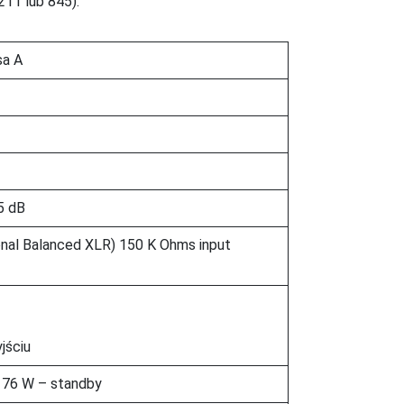
11 lub 845).
sa A
5 dB
nal Balanced XLR) 150 K Ohms input
jściu
 76 W – standby