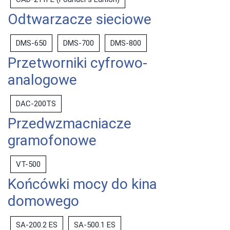
Odtwarzacze sieciowe
DMS-650
DMS-700
DMS-800
Przetworniki cyfrowo-
analogowe
DAC-200TS
Przedwzmacniacze
gramofonowe
VT-500
Końcówki mocy do kina
domowego
SA-200.2 ES
SA-500.1 ES