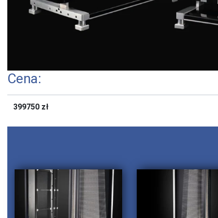
Cena:
399750 zł