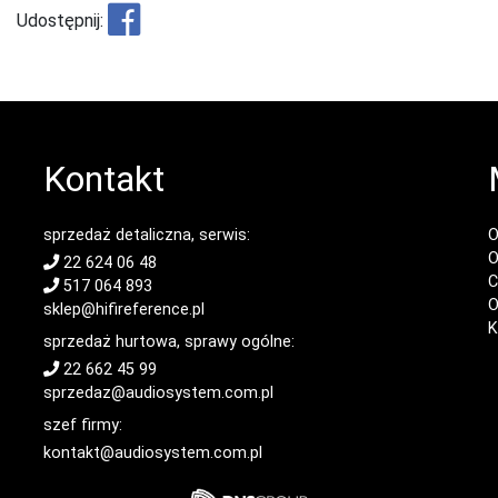
Udostępnij:
Kontakt
sprzedaż detaliczna, serwis:
O
O
22 624 06 48
C
517 064 893
O
sklep@hifireference.pl
K
sprzedaż hurtowa, sprawy ogólne:
22 662 45 99
sprzedaz@audiosystem.com.pl
szef firmy:
kontakt@audiosystem.com.pl