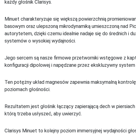
każdy głośnik Clarisys.
Minuet charakteryzuje się większą powierzchnią promieniowa
basowym oraz ulepszoną mikrodynamiką umieszczoną nad Picco
autorytetem, dzięki czemu idealnie nadaje się do średnich i
systemów o wysokiej wydajności.
Jego sercem są nasze firmowe przetworniki wstęgowe z kapt
konfiguracji dipolowej i napędzane przez ekskluzywny sys
Ten potężny układ magnesów zapewnia maksymalną kontrolę, l
poziomach głośności.
Rezultatem jest głośnik łączący zapierającą dech w piersiach
którą trzeba usłyszeć, aby uwierzyć.
Clarisys Minuet to kolejny poziom immersyjnej wydajności gło