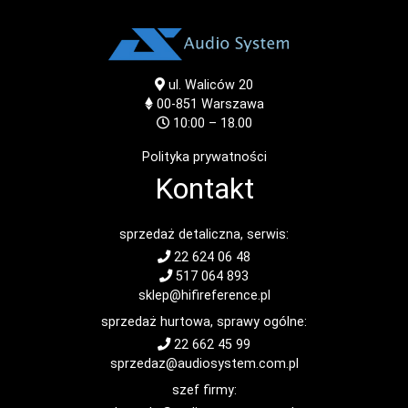
ul. Waliców 20
00-851
Warszawa
10:00 – 18.00
Polityka prywatności
Kontakt
sprzedaż detaliczna, serwis:
22 624 06 48
517 064 893
sklep@hifireference.pl
sprzedaż hurtowa, sprawy ogólne:
22 662 45 99
sprzedaz@audiosystem.com.pl
szef firmy: