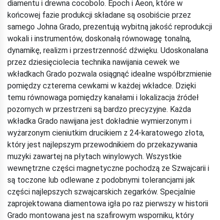
diamentu i drewna cocobolo. Epoch i Aeon, które w
końcowej fazie produkcji składane są osobiście przez
samego Johna Grado, prezentują wybitną jakość reprodukcji
wokali i instrumentów, doskonałą równowagę tonalną,
dynamikę, realizm i przestrzenność dźwięku. Udoskonalana
przez dziesięciolecia technika nawijania cewek we
wkładkach Grado pozwala osiągnąć idealne współbrzmienie
pomiędzy czterema cewkami w każdej wkładce. Dzięki
temu równowaga pomiędzy kanałami i lokalizacja źródeł
pozornych w przestrzeni są bardzo precyzyjne. Każda
wkładka Grado nawijana jest dokładnie wymierzonym i
wyżarzonym cieniutkim drucikiem z 24-karatowego złota,
który jest najlepszym przewodnikiem do przekazywania
muzyki zawartej na płytach winylowych. Wszystkie
wewnętrzne części magnetyczne pochodzą ze Szwajcarii i
są toczone lub odlewane z podobnymi tolerancjami jak
części najlepszych szwajcarskich zegarków. Specjalnie
zaprojektowana diamentowa igła po raz pierwszy w historii
Grado montowana jest na szafirowym wsporniku, który