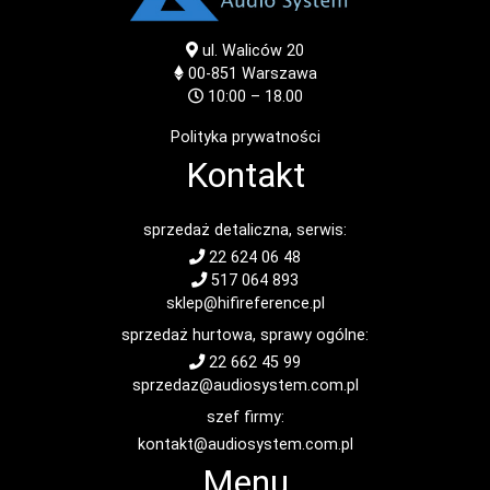
ul. Waliców 20
00-851
Warszawa
10:00 – 18.00
Polityka prywatności
Kontakt
sprzedaż detaliczna, serwis:
22 624 06 48
517 064 893
sklep@hifireference.pl
sprzedaż hurtowa, sprawy ogólne:
22 662 45 99
sprzedaz@audiosystem.com.pl
szef firmy:
kontakt@audiosystem.com.pl
Menu