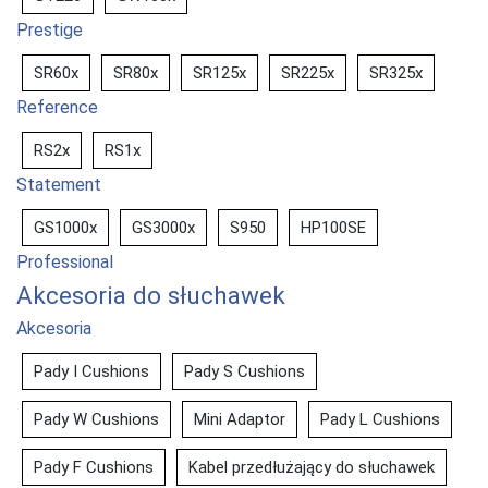
Prestige
SR60x
SR80x
SR125x
SR225x
SR325x
Reference
RS2x
RS1x
Statement
GS1000x
GS3000x
S950
HP100SE
Professional
Akcesoria do słuchawek
Akcesoria
Pady I Cushions
Pady S Cushions
Pady W Cushions
Mini Adaptor
Pady L Cushions
Pady F Cushions
Kabel przedłużający do słuchawek