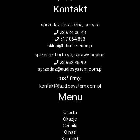
Kontakt
sprzedaż detaliczna, serwis:
22 624 06 48
517 064 893
sklep@hifireference.pl
sprzedaż hurtowa, sprawy ogólne:
22 662 45 99
sprzedaz@audiosystem.com.pl
szef firmy:
kontakt@audiosystem.com.pl
Menu
Oferta
Okazje
Cenniki
O nas
Kontakt