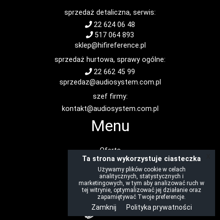
sprzedaż detaliczna, serwis:
22 624 06 48
517 064 893
sklep@hifireference.pl
sprzedaż hurtowa, sprawy ogólne:
22 662 45 99
sprzedaz@audiosystem.com.pl
szef firmy:
kontakt@audiosystem.com.pl
Menu
Oferta
x
Ta strona wykorzystuje ciasteczka
Okazje
Używamy plików cookie w celach
Cenniki
analitycznych, statystycznych i
O nas
marketingowych, w tym aby analizować ruch w
tej witrynie, optymalizować jej działanie oraz
Kontakt
zapamiętywać Twoje preferencje.
Zamknij
Polityka prywatności