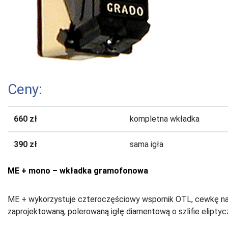
Ceny:
660 zł
kompletna wkładka
390 zł
sama igła
ME + mono – wkładka gramofonowa
ME + wykorzystuje czteroczęściowy wspornik OTL, cewkę nawi
zaprojektowaną, polerowaną igłę diamentową o szlifie elipt