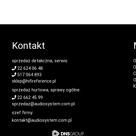
Kontakt
sprzedaż detaliczna, serwis:
O
O
22 624 06 48
C
517 064 893
O
sklep@hifireference.pl
K
sprzedaż hurtowa, sprawy ogólne:
22 662 45 99
sprzedaz@audiosystem.com.pl
szef firmy:
kontakt@audiosystem.com.pl