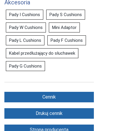
Akcesoria
Pady I Cushions
Pady S Cushions
Pady W Cushions
Mini Adaptor
Pady L Cushions
Pady F Cushions
Kabel przedłużający do słuchawek
Pady G Cushions
Cennik
Drukuj cennik
Strona producenta