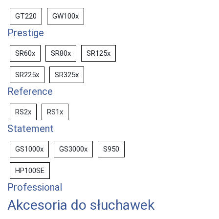
GT220
GW100x
Prestige
SR60x
SR80x
SR125x
SR225x
SR325x
Reference
RS2x
RS1x
Statement
GS1000x
GS3000x
S950
HP100SE
Professional
Akcesoria do słuchawek