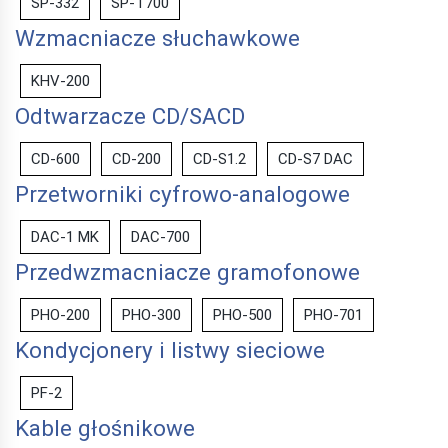
SP-332
SP-T700
Wzmacniacze słuchawkowe
KHV-200
Odtwarzacze CD/SACD
CD-600
CD-200
CD-S1.2
CD-S7 DAC
Przetworniki cyfrowo-analogowe
DAC-1 MK
DAC-700
Przedwzmacniacze gramofonowe
PHO-200
PHO-300
PHO-500
PHO-701
Kondycjonery i listwy sieciowe
PF-2
Kable głośnikowe