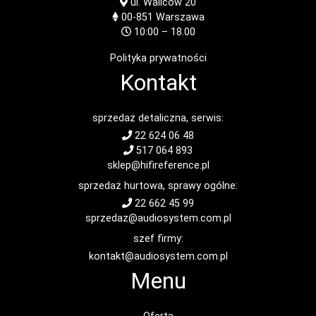
ul. Waliców 20
00-851
Warszawa
10:00 – 18.00
Polityka prywatności
Kontakt
sprzedaż detaliczna, serwis:
22 624 06 48
517 064 893
sklep@hifireference.pl
sprzedaż hurtowa, sprawy ogólne:
22 662 45 99
sprzedaz@audiosystem.com.pl
szef firmy:
kontakt@audiosystem.com.pl
Menu