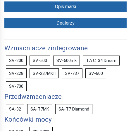
Opis marki
Dealerzy
Wzmacniacze zintegrowane
SV-200
SV-500
SV-500mk
T.A.C. 34 Dream
SV-228
SV-237MKII
SV-737
SV-600
SV-700
Przedwzmacniacze
SA-32
SA-T7MK
SA-T7 Diamond
Końcówki mocy