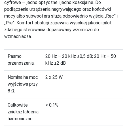
cyfrowe — jedno optyczne i jedno koaksjalne. Do
podłączenia urządzenia nagrywającego oraz końcówki
mocy albo subwoofera służą odpowiednio wyjścia „Rec” i
„Pre”. Komfort obsługi zapewnia wysokiej jakości pilot
zdalnego sterowania dopasowany wzorniczo do
wzmacniacza.
Pasmo
20 Hz – 20 kHz ±0,5 dB; 20 Hz – 50
przenoszenia:
kHz ±2 dB
Nominalna moc
2 x 25 W
wyjściowa przy
8 Ω:
Całkowite
< 0,1%
zniekształcenia
harmoniczne: