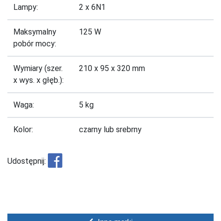
Lampy:
2 x 6N1
Maksymalny
125 W
pobór mocy:
Wymiary (szer.
210 x 95 x 320 mm
x wys. x głęb.):
Waga:
5 kg
Kolor:
czarny lub srebrny
Udostępnij: