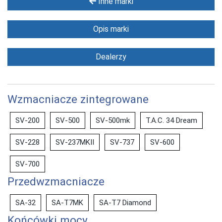
Inne marki
Opis marki
Dealerzy
Wzmacniacze zintegrowane
SV-200
SV-500
SV-500mk
T.A.C. 34 Dream
SV-228
SV-237MKII
SV-737
SV-600
SV-700
Przedwzmacniacze
SA-32
SA-T7MK
SA-T7 Diamond
Końcówki mocy