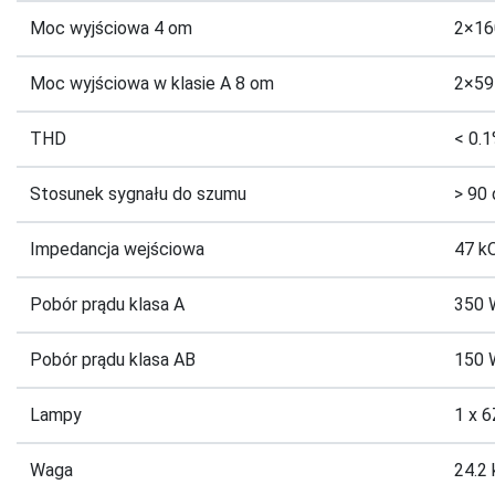
Moc wyjściowa 4 om
2×16
Moc wyjściowa w klasie A 8 om
2×59
THD
< 0.1
Stosunek sygnału do szumu
> 90
Impedancja wejściowa
47 k
Pobór prądu klasa A
350 
Pobór prądu klasa AB
150 
Lampy
1 x 6
Waga
24.2 