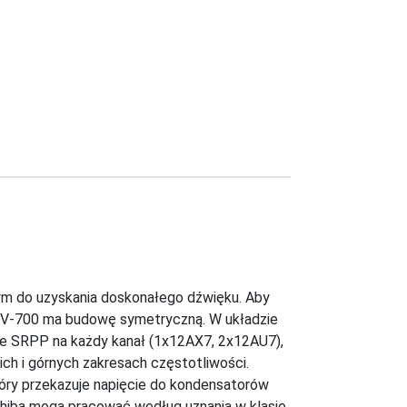
 do uzyskania doskonałego dźwięku. Aby
 SV-700 ma budowę symetryczną. W układzie
e SRPP na każdy kanał (1x12AX7, 2x12AU7),
ich i górnych zakresach częstotliwości.
który przekazuje napięcie do kondensatorów
shiba mogą pracować według uznania w klasie