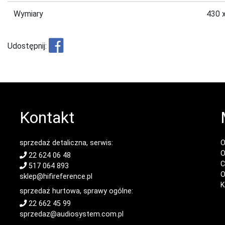
Wymiary
430 
Udostępnij:
Kontakt
sprzedaż detaliczna, serwis:
O
O
22 624 06 48
C
517 064 893
O
sklep@hifireference.pl
K
sprzedaż hurtowa, sprawy ogólne:
22 662 45 99
sprzedaz@audiosystem.com.pl