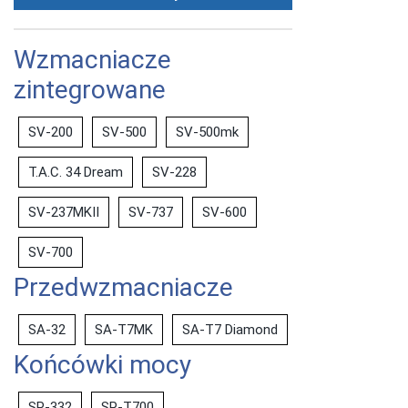
Wzmacniacze
zintegrowane
SV-200
SV-500
SV-500mk
T.A.C. 34 Dream
SV-228
SV-237MKII
SV-737
SV-600
SV-700
Przedwzmacniacze
SA-32
SA-T7MK
SA-T7 Diamond
Końcówki mocy
SP-332
SP-T700