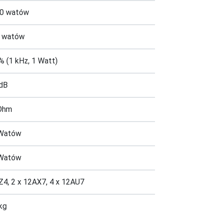
0 watów
 watów
% (1 kHz, 1 Watt)
 dB
Ohm
Watów
Watów
Z4, 2 x 12AX7, 4 x 12AU7
kg