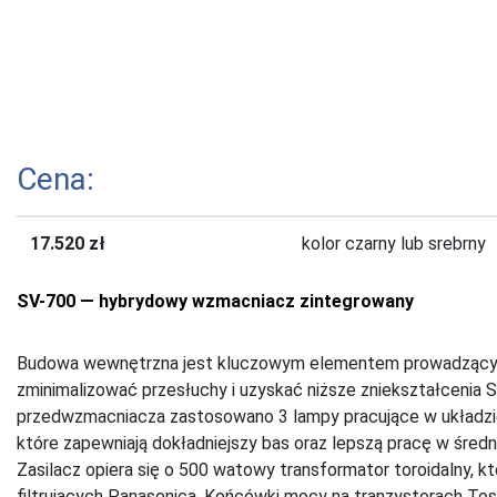
Cena:
17.520 zł
kolor czarny lub srebrny
SV-700 — hybrydowy wzmacniacz zintegrowany
Budowa wewnętrzna jest kluczowym elementem prowadzącym
zminimalizować przesłuchy i uzyskać niższe zniekształcenia
przedwzmacniacza zastosowano 3 lampy pracujące w układzi
które zapewniają dokładniejszy bas oraz lepszą pracę w średn
Zasilacz opiera się o 500 watowy transformator toroidalny, 
filtrujących Panasonica. Końcówki mocy na tranzystorach To