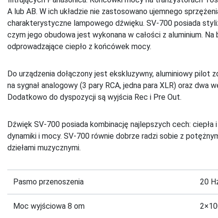
A lub AB. W ich układzie nie zastosowano ujemnego sprzęże
charakterystyczne lampowego dźwięku. SV-700 posiada styliz
czym jego obudowa jest wykonana w całości z aluminium. Na b
odprowadzające ciepło z końcówek mocy.
Do urządzenia dołączony jest ekskluzywny, aluminiowy pilot 
na sygnał analogowy (3 pary RCA, jedna para XLR) oraz dwa we
Dodatkowo do dyspozycji są wyjścia Rec i Pre Out.
Dźwięk SV-700 posiada kombinację najlepszych cech: ciepła i
dynamiki i mocy. SV-700 równie dobrze radzi sobie z potężny
dziełami muzycznymi.
Pasmo przenoszenia
20 H
Moc wyjściowa 8 om
2×10