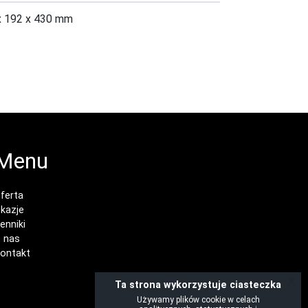
x 192 x 430 mm
Menu
ferta
kazje
enniki
 nas
ontakt
x
Ta strona wykorzystuje ciasteczka
Używamy plików cookie w celach