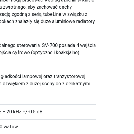
nia zwrotnego, aby zachować cechy
ację zgodną z serią tubeLine w związku z
okach znalazły się duże aluminiowe radiatory
zdalnego sterowania. SV-700 posiada 4 wejścia
jścia cyfrowe (optyczne i koaksjalne).
 gładkości lampowej oraz tranzystorowej
m dźwiękiem z dużej sceny co z delikatnymi
z – 20 kHz +/-0.5 dB
0 watów