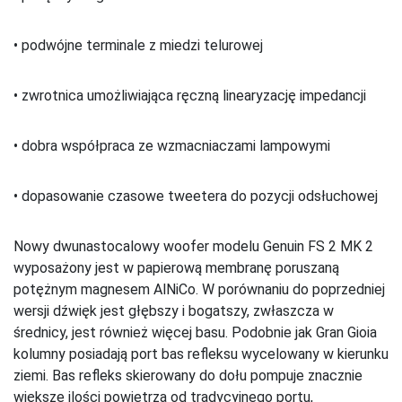
• podwójne terminale z miedzi telurowej
• zwrotnica umożliwiająca ręczną linearyzację impedancji
• dobra współpraca ze wzmacniaczami lampowymi
• dopasowanie czasowe tweetera do pozycji odsłuchowej
Nowy dwunastocalowy woofer modelu Genuin FS 2 MK 2
wyposażony jest w papierową membranę poruszaną
potężnym magnesem AlNiCo. W porównaniu do poprzedniej
wersji dźwięk jest głębszy i bogatszy, zwłaszcza w
średnicy, jest również więcej basu. Podobnie jak Gran Gioia
kolumny posiadają port bas refleksu wycelowany w kierunku
ziemi. Bas refleks skierowany do dołu pompuje znacznie
większe ilości powietrza od tradycyjnego portu,