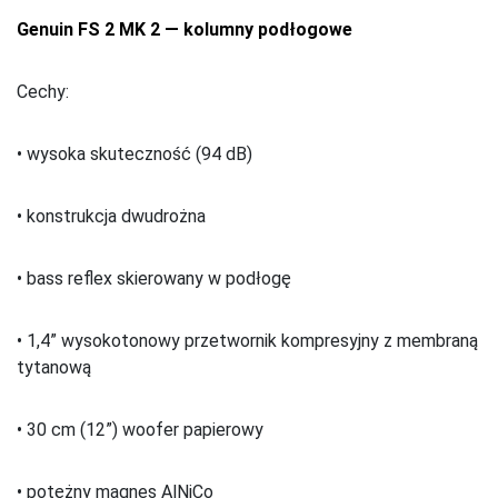
Genuin FS 2 MK 2 — kolumny podłogowe
Cechy:
• wysoka skuteczność (94 dB)
• konstrukcja dwudrożna
• bass reflex skierowany w podłogę
• 1,4” wysokotonowy przetwornik kompresyjny z membraną
tytanową
• 30 cm (12”) woofer papierowy
• potężny magnes AlNiCo