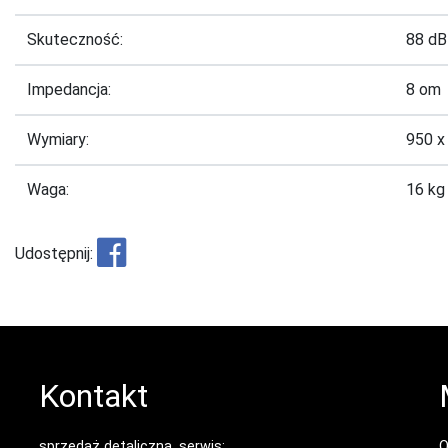
Skuteczność:
88 dB
Impedancja:
8 om
Wymiary:
950 x
Waga:
16 kg
Udostępnij:
Kontakt
sprzedaż detaliczna, serwis:
O