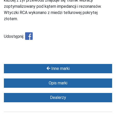
każdej z żył przewodu znajduje się tłumik wibracji
zoptymalizowany pod kątem impedancji i rezonansów.
Wtyczki RCA wykonano z miedzi tellurowej pokrytej
złotem.
Udostępnij:
Inne marki
Opis marki
Dealerzy