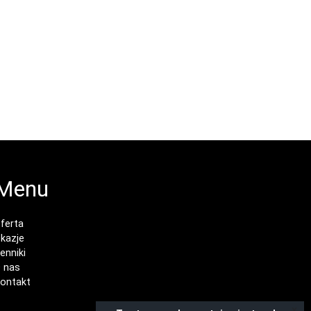
Menu
ferta
kazje
enniki
 nas
ontakt
x