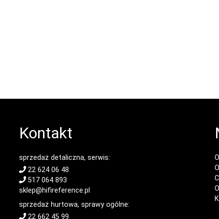
Kontakt
sprzedaż detaliczna, serwis:
O
O
22 624 06 48
C
517 064 893
O
sklep@hifireference.pl
K
sprzedaż hurtowa, sprawy ogólne:
22 662 45 99