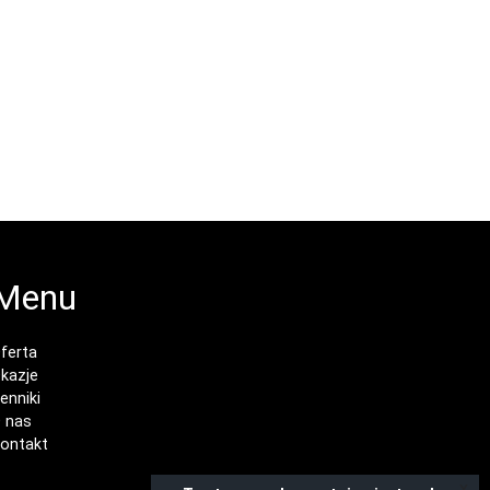
Menu
ferta
kazje
enniki
 nas
ontakt
x