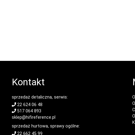
Kontakt
sprzedaż detaliczna, serwis:
O
O
22 624 06 48
C
517 064 893
O
sklep@hifireference.pl
K
sprzedaż hurtowa, sprawy ogólne:
22 662 45 99