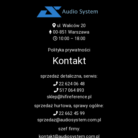
ul. Waliców 20
00-851
Warszawa
10:00 – 18.00
Polityka prywatności
Kontakt
sprzedaż detaliczna, serwis:
22 624 06 48
517 064 893
sklep@hifireference.pl
sprzedaż hurtowa, sprawy ogólne:
22 662 45 99
sprzedaz@audiosystem.com.pl
szef firmy:
kontakt@audiosystem.com.pl