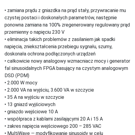
• zamiana prądu z gniazdka na prąd stały, przywracanie mu
czystej postaci i doskonałych parametrów, następnie
ponowna zamiana na 100% zregenerowany regulowany prąd
przemienny o napięciu 230 V
• eliminacja takich problemów z zasilaniem jak spadki
napięcia, zniekształcenia przebiegu sygnału, szumy,
doskonała ochrona podłączonych urządzeń
• całkowicie nowy analogowy wzmacniacz mocy i generator
fal sinusoidalnych FPGA basujący na czystym analogowym
DSD (PDM)
• 2.000 W mocy
• 2.000 VA na wyjściu, 3.600 VA w szczycie
• 35 A na wyjściu w szczycie
• 13 gniazd wyjściowych
• gniazdo wejściowe 10 A
• współpraca z kablami zasilającymi 20 A i 15 A
• zakres napięcia wejściowego 200 – 285 VAC
• MultiWave — modyfikowanie sinusoidy w celu