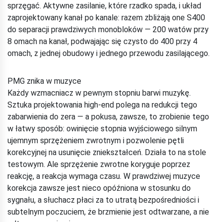
sprzęgać. Aktywne zasilanie, które rzadko spada, i układ
zaprojektowany kanał po kanale: razem zbliżają one S400
do separacji prawdziwych monobloków — 200 watów przy
8 omach na kanał, podwajając się czysto do 400 przy 4
omach, z jednej obudowy i jednego przewodu zasilającego.
PMG znika w muzyce
Każdy wzmacniacz w pewnym stopniu barwi muzykę.
Sztuka projektowania high-end polega na redukcji tego
zabarwienia do zera — a pokusa, zawsze, to zrobienie tego
w łatwy sposób: owinięcie stopnia wyjściowego silnym
ujemnym sprzężeniem zwrotnym i pozwolenie pętli
korekcyjnej na usunięcie zniekształceń. Działa to na stole
testowym. Ale sprzężenie zwrotne koryguje poprzez
reakcję, a reakcja wymaga czasu. W prawdziwej muzyce
korekcja zawsze jest nieco opóźniona w stosunku do
sygnału, a słuchacz płaci za to utratą bezpośredniości i
subtelnym poczuciem, że brzmienie jest odtwarzane, a nie