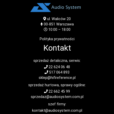
ul. Waliców 20
00-851
Warszawa
10:00 – 18.00
Polityka prywatności
Kontakt
sprzedaż detaliczna, serwis:
22 624 06 48
517 064 893
sklep@hifireference.pl
sprzedaż hurtowa, sprawy ogólne:
22 662 45 99
sprzedaz@audiosystem.com.pl
szef firmy:
kontakt@audiosystem.com.pl