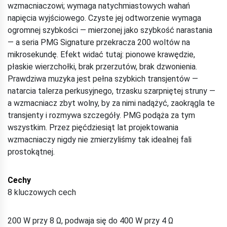
wzmacniaczowi; wymaga natychmiastowych wahań
napięcia wyjściowego. Czyste jej odtworzenie wymaga
ogromnej szybkości — mierzonej jako szybkość narastania
— a seria PMG Signature przekracza 200 woltów na
mikrosekundę. Efekt widać tutaj: pionowe krawędzie,
płaskie wierzchołki, brak przerzutów, brak dzwonienia.
Prawdziwa muzyka jest pełna szybkich transjentów —
natarcia talerza perkusyjnego, trzasku szarpniętej struny —
a wzmacniacz zbyt wolny, by za nimi nadążyć, zaokrągla te
transjenty i rozmywa szczegóły. PMG podąża za tym
wszystkim. Przez pięćdziesiąt lat projektowania
wzmacniaczy nigdy nie zmierzyliśmy tak idealnej fali
prostokątnej.
Cechy
8 kluczowych cech
200 W przy 8 Ω, podwaja się do 400 W przy 4 Ω