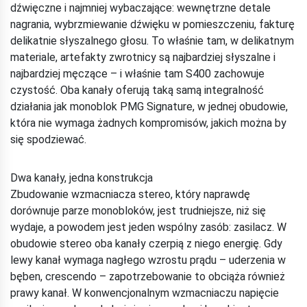
dźwięczne i najmniej wybaczające: wewnętrzne detale
nagrania, wybrzmiewanie dźwięku w pomieszczeniu, fakturę
delikatnie słyszalnego głosu. To właśnie tam, w delikatnym
materiale, artefakty zwrotnicy są najbardziej słyszalne i
najbardziej męczące – i właśnie tam S400 zachowuje
czystość. Oba kanały oferują taką samą integralność
działania jak monoblok PMG Signature, w jednej obudowie,
która nie wymaga żadnych kompromisów, jakich można by
się spodziewać.
Dwa kanały, jedna konstrukcja
Zbudowanie wzmacniacza stereo, który naprawdę
dorównuje parze monobloków, jest trudniejsze, niż się
wydaje, a powodem jest jeden wspólny zasób: zasilacz. W
obudowie stereo oba kanały czerpią z niego energię. Gdy
lewy kanał wymaga nagłego wzrostu prądu – uderzenia w
bęben, crescendo – zapotrzebowanie to obciąża również
prawy kanał. W konwencjonalnym wzmacniaczu napięcie