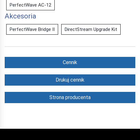
PerfectWave AC-12
Akcesoria
PerfectWave Bridge II
DirectStream Upgrade Kit
Cennik
Drukuj cennik
Strona producenta