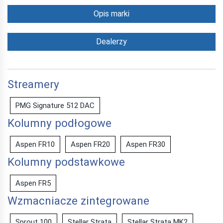
Opis marki
Dealerzy
Streamery
PMG Signature 512 DAC
Kolumny podłogowe
Aspen FR10
Aspen FR20
Aspen FR30
Kolumny podstawkowe
Aspen FR5
Wzmacniacze zintegrowane
Sprout 100
Stellar Strata
Stellar Strata MK2