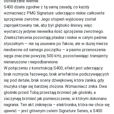
odtwarzane wiernie.
S400 działa zgodnie z tą samą zasadą, co każdy
wzmacniacz PMG Signature: uderzająco niskie całkowite
sprzężenie zwrotne. Jego stopień wyjściowy został
zaprojektowany tak, aby był głęboko liniowy, więc
wystarczy jedynie niewielka ilość sprzężenia zwrotnego.
Zniekształcenia pozostają płaskie i niskie w całym paśmie
słyszalnym — nie są usuwane po fakcie, ale w dużej mierze
nieobecne od samego początku — a pasmo przenoszenia
sięga znacznie powyżej 500 kHz, pozostawiając transjenty
nienaruszone i niepodbarwione.
W połączeniu z konstrukcją S400, efekt jest uderzający:
brak rozmycia fazowego, brak artefaktów podszywających
się pod detale, brak sceny dźwiękowej, która zanika, gdy
muzyka staje się bardziej złożona. Wzmacniacz znika. Dwa
głośniki przed Tobą przestają brzmieć jak głośniki, a
zaczynają brzmieć jak pomieszczenie, w którym dokonano
nagrania. Ten akt zniknięcia – elektronika, która nie chce się
ujawnić – jest głównym celem Signature Series, a S400