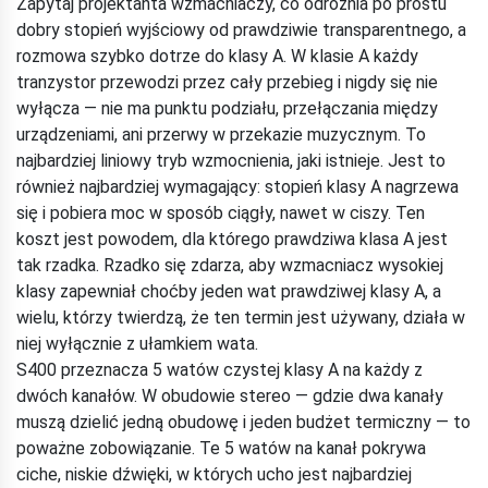
Zapytaj projektanta wzmacniaczy, co odróżnia po prostu
dobry stopień wyjściowy od prawdziwie transparentnego, a
rozmowa szybko dotrze do klasy A. W klasie A każdy
tranzystor przewodzi przez cały przebieg i nigdy się nie
wyłącza — nie ma punktu podziału, przełączania między
urządzeniami, ani przerwy w przekazie muzycznym. To
najbardziej liniowy tryb wzmocnienia, jaki istnieje. Jest to
również najbardziej wymagający: stopień klasy A nagrzewa
się i pobiera moc w sposób ciągły, nawet w ciszy. Ten
koszt jest powodem, dla którego prawdziwa klasa A jest
tak rzadka. Rzadko się zdarza, aby wzmacniacz wysokiej
klasy zapewniał choćby jeden wat prawdziwej klasy A, a
wielu, którzy twierdzą, że ten termin jest używany, działa w
niej wyłącznie z ułamkiem wata.
S400 przeznacza 5 watów czystej klasy A na każdy z
dwóch kanałów. W obudowie stereo — gdzie dwa kanały
muszą dzielić jedną obudowę i jeden budżet termiczny — to
poważne zobowiązanie. Te 5 watów na kanał pokrywa
ciche, niskie dźwięki, w których ucho jest najbardziej