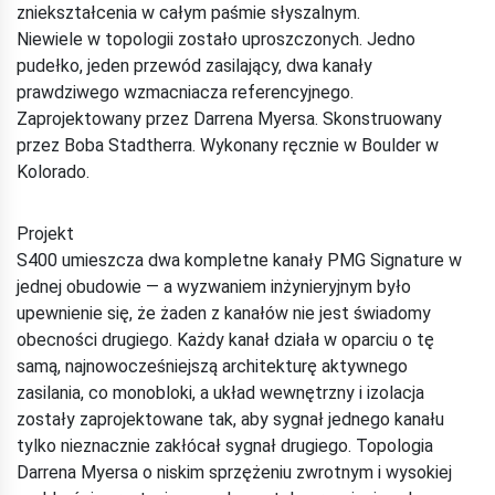
zniekształcenia w całym paśmie słyszalnym.
Niewiele w topologii zostało uproszczonych. Jedno
pudełko, jeden przewód zasilający, dwa kanały
prawdziwego wzmacniacza referencyjnego.
Zaprojektowany przez Darrena Myersa. Skonstruowany
przez Boba Stadtherra. Wykonany ręcznie w Boulder w
Kolorado.
Projekt
S400 umieszcza dwa kompletne kanały PMG Signature w
jednej obudowie — a wyzwaniem inżynieryjnym było
upewnienie się, że żaden z kanałów nie jest świadomy
obecności drugiego. Każdy kanał działa w oparciu o tę
samą, najnowocześniejszą architekturę aktywnego
zasilania, co monobloki, a układ wewnętrzny i izolacja
zostały zaprojektowane tak, aby sygnał jednego kanału
tylko nieznacznie zakłócał sygnał drugiego. Topologia
Darrena Myersa o niskim sprzężeniu zwrotnym i wysokiej