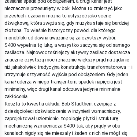
zasilania spada pod obciążeniem, a drugi kanał jest
nieznacznie przesunięty w bok. Można to zmierzyć jako
przesłuch; czasami można to usłyszeć jako scenę
dźwiękową, która zwęża się, gdy muzyka staje się bardziej
złożona. To właśnie historyczny powód, dla którego
monobloki od dawna uważane są za czystszy wybór.
S400 wypełnia tę lukę, a wszystko zaczyna się od samego
zasilacza. Najnowocześniejszy aktywny zasilacz dostarcza
znacznie czystszą moc i znacznie większy prąd na żądanie
niż jakakolwiek tradycyjna konstrukcja transformatorowa – i
utrzymuje sztywność wyjścia pod obciążeniem. Gdy jeden
kanał uderza w niego transjentem, spadek napięcia jest
minimalny, więc drugi kanał odczuwa jedynie minimalne
zakłócenia.
Reszta to kwestia układu. Bob Stadtherr, czerpiąc z
dziesięcioleci doświadczenia w inżynierii wzmacniaczy,
zaprojektował uziemienie, topologię płytki i strukturę
mechaniczną wzmacniacza S400 tak, aby prądy w obu
kanałach nigdy się nie mieszały i żaden z nich nie mógł się