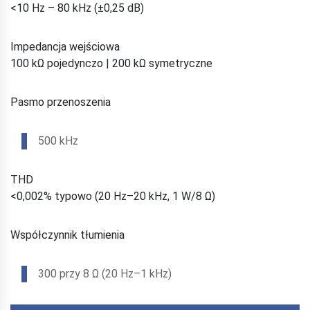
<10 Hz – 80 kHz (±0,25 dB)
Impedancja wejściowa
100 kΩ pojedynczo | 200 kΩ symetryczne
Pasmo przenoszenia
500 kHz
THD
<0,002% typowo (20 Hz–20 kHz, 1 W/8 Ω)
Współczynnik tłumienia
300 przy 8 Ω (20 Hz–1 kHz)