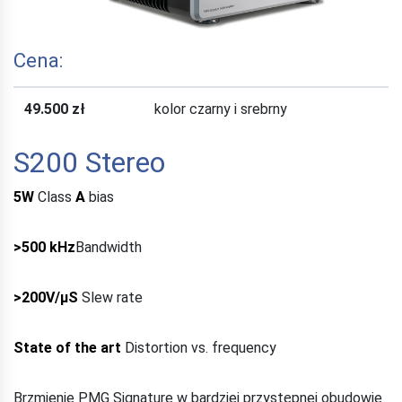
Cena:
49.500 zł
kolor czarny i srebrny
S200 Stereo
5W
Class
A
bias
>500 kHz
Bandwidth
>200V/µS
Slew rate
State of the art
Distortion vs. frequency
Brzmienie PMG Signature w bardziej przystępnej obudowie