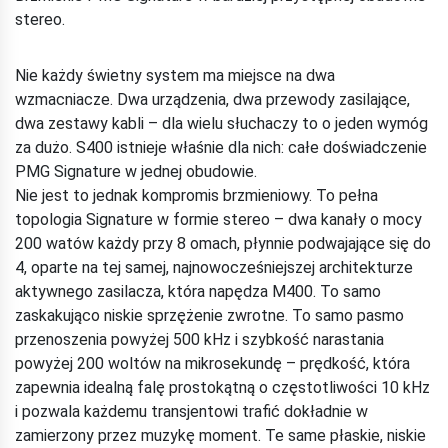
stereo.
Nie każdy świetny system ma miejsce na dwa
wzmacniacze. Dwa urządzenia, dwa przewody zasilające,
dwa zestawy kabli – dla wielu słuchaczy to o jeden wymóg
za dużo. S400 istnieje właśnie dla nich: całe doświadczenie
PMG Signature w jednej obudowie.
Nie jest to jednak kompromis brzmieniowy. To pełna
topologia Signature w formie stereo – dwa kanały o mocy
200 watów każdy przy 8 omach, płynnie podwajające się do
4, oparte na tej samej, najnowocześniejszej architekturze
aktywnego zasilacza, która napędza M400. To samo
zaskakująco niskie sprzężenie zwrotne. To samo pasmo
przenoszenia powyżej 500 kHz i szybkość narastania
powyżej 200 woltów na mikrosekundę – prędkość, która
zapewnia idealną falę prostokątną o częstotliwości 10 kHz
i pozwala każdemu transjentowi trafić dokładnie w
zamierzony przez muzykę moment. Te same płaskie, niskie