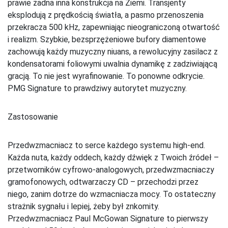
prawie żadna inna konstrukcja na Ziemi. Transjenty
eksplodują z prędkością światła, a pasmo przenoszenia
przekracza 500 kHz, zapewniając nieograniczoną otwartość
i realizm. Szybkie, bezsprzężeniowe bufory diamentowe
zachowują każdy muzyczny niuans, a rewolucyjny zasilacz z
kondensatorami foliowymi uwalnia dynamikę z zadziwiającą
gracją. To nie jest wyrafinowanie. To ponowne odkrycie.
PMG Signature to prawdziwy autorytet muzyczny.
Zastosowanie
Przedwzmacniacz to serce każdego systemu high-end.
Każda nuta, każdy oddech, każdy dźwięk z Twoich źródeł –
przetworników cyfrowo-analogowych, przedwzmacniaczy
gramofonowych, odtwarzaczy CD – przechodzi przez
niego, zanim dotrze do wzmacniacza mocy. To ostateczny
strażnik sygnału i lepiej, żeby był znkomity.
Przedwzmacniacz Paul McGowan Signature to pierwszy