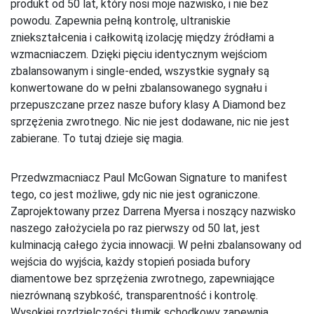
produkt od 50 lat, który nosi moje nazwisko, i nie bez
powodu. Zapewnia pełną kontrolę, ultraniskie
zniekształcenia i całkowitą izolację między źródłami a
wzmacniaczem. Dzięki pięciu identycznym wejściom
zbalansowanym i single-ended, wszystkie sygnały są
konwertowane do w pełni zbalansowanego sygnału i
przepuszczane przez nasze bufory klasy A Diamond bez
sprzężenia zwrotnego. Nic nie jest dodawane, nic nie jest
zabierane. To tutaj dzieje się magia.
Przedwzmacniacz Paul McGowan Signature to manifest
tego, co jest możliwe, gdy nic nie jest ograniczone.
Zaprojektowany przez Darrena Myersa i noszący nazwisko
naszego założyciela po raz pierwszy od 50 lat, jest
kulminacją całego życia innowacji. W pełni zbalansowany od
wejścia do wyjścia, każdy stopień posiada bufory
diamentowe bez sprzężenia zwrotnego, zapewniające
niezrównaną szybkość, transparentność i kontrolę.
Wysokiej rozdzielczości tłumik schodkowy zapewnia