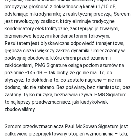
precyzyjną głośność z dokładnością kanału 1/10 dB,
odsłaniając mikrodynamikę z realistyczną precyzją. Sercem
jest rewolucyjny zasilacz, który eliminuje tradycyjne
kondensatory elektrolityczne, zastępując je trwałymi,
brzmieniowo lepszymi kondensatorami foliowymi.
Rezultatem jest błyskawiczna odpowiedź transjentowa,
głębsza cisza i większy zakres dynamiki. Umieszczony w
podwójnej obudowie, która chroni przed szumem i
zakłóceniami, PMG Signature osiąga poziom szumów na
poziomie -145 dB — tak cichy, że go nie ma. To, co
słyszysz, to dokładnie to, co zostało nagrane — nic nie
dodano, nic nie zabrano. Bez poświaty, bez ziarnistości, bez
zasłony. Tylko muzyka, bezbarwna i żywa. PMG Signature
to najlepszy przedwzmacniacz, jaki kiedykolwiek
zbudowaliśmy.
Sercem przedwzmacniacza Paul McGowan Signature jest
całkowicie przeprojektowany stopień wzmocnienia – taki,