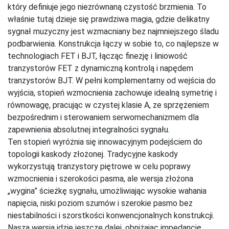
który definiuje jego niezrównaną czystość brzmienia. To
właśnie tutaj dzieje się prawdziwa magia, gdzie delikatny
sygnał muzyczny jest wzmacniany bez najmniejszego śladu
podbarwienia. Konstrukcja łączy w sobie to, co najlepsze w
technologiach FET i BJT, łącząc finezję i liniowość
tranzystorów FET z dynamiczną kontrolą i napędem
tranzystorów BJT. W pełni komplementarny od wejścia do
wyjścia, stopień wzmocnienia zachowuje idealną symetrię i
równowagę, pracując w czystej klasie A, ze sprzężeniem
bezpośrednim i sterowaniem serwomechanizmem dla
zapewnienia absolutnej integralności sygnału.
Ten stopień wyróżnia się innowacyjnym podejściem do
topologii kaskody złożonej. Tradycyjne kaskody
wykorzystują tranzystory piętrowe w celu poprawy
wzmocnienia i szerokości pasma, ale wersja złożona
„wygina” ścieżkę sygnału, umożliwiając wysokie wahania
napięcia, niski poziom szumów i szerokie pasmo bez
niestabilności i szorstkości konwencjonalnych konstrukcji.
Nasza wersja idzie jeszcze dalej, obniżając impedancję