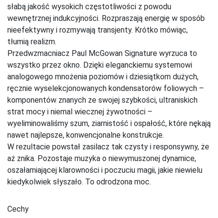
słabą jakość wysokich częstotliwości z powodu
wewnętrznej indukcyjności. Rozpraszają energię w sposób
nieefektywny i rozmywają transjenty. Krótko mówiąc,
tłumią realizm.
Przedwzmacniacz Paul McGowan Signature wyrzuca to
wszystko przez okno. Dzięki eleganckiemu systemowi
analogowego mnożenia poziomów i dziesiątkom dużych,
ręcznie wyselekcjonowanych kondensatorów foliowych –
komponentów znanych ze swojej szybkości, ultraniskich
strat mocy i niemal wiecznej żywotności –
wyeliminowaliśmy szum, ziarnistość i ospałość, które nękają
nawet najlepsze, konwencjonalne konstrukcje.
W rezultacie powstał zasilacz tak czysty i responsywny, że
aż znika. Pozostaje muzyka o niewymuszonej dynamice,
oszałamiającej klarowności i poczuciu magii, jakie niewielu
kiedykolwiek słyszało. To odrodzona moc.
Cechy