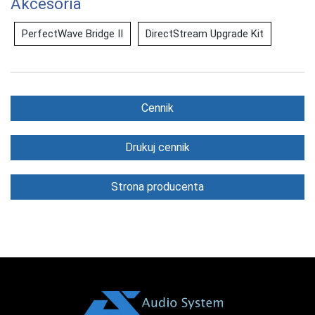
Akcesoria
PerfectWave Bridge II
DirectStream Upgrade Kit
Cennik
Drukuj cennik
Strona producenta