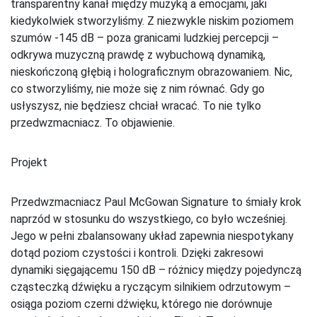
transparentny kanał między muzyką a emocjami, jaki
kiedykolwiek stworzyliśmy. Z niezwykle niskim poziomem
szumów -145 dB – poza granicami ludzkiej percepcji –
odkrywa muzyczną prawdę z wybuchową dynamiką,
nieskończoną głębią i holograficznym obrazowaniem. Nic,
co stworzyliśmy, nie może się z nim równać. Gdy go
usłyszysz, nie będziesz chciał wracać. To nie tylko
przedwzmacniacz. To objawienie.
Projekt
Przedwzmacniacz Paul McGowan Signature to śmiały krok
naprzód w stosunku do wszystkiego, co było wcześniej.
Jego w pełni zbalansowany układ zapewnia niespotykany
dotąd poziom czystości i kontroli. Dzięki zakresowi
dynamiki sięgającemu 150 dB – różnicy między pojedynczą
cząsteczką dźwięku a ryczącym silnikiem odrzutowym –
osiąga poziom czerni dźwięku, którego nie dorównuje