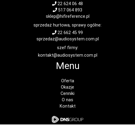
22 624 06 48
517 064 893
sklep@hifireference.pl
sprzedaż hurtowa, sprawy ogólne:
22 662 45 99
sprzedaz@audiosystem.com.pl
szef firmy:
kontakt@audiosystem.com.pl
Menu
Oferta
Okazje
Cenniki
O nas
Kontakt