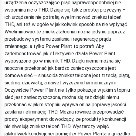
urządzenia oczyszczające prąd najprawdopodobniej nie
wspomina nic o THD. Dzieje się tak z prostej przyczyny –
ich urządzenia nie potrafią wyeliminować zniekształceń
THD, ani też w ogóle w jakikolwiek sposób na nie wpłynąć.
Wyeliminować te zniekształcenia można jedynie poprzez
przebudowę systemu zasilania i regenerację prądu
zmiennego, a tylko Power Plant to potrafi. Aby
zademonstrować jak efektywnie działa Power Plant
wyposażono go w miernik THD. Dzięki niemu można się
naocznie przekonać jak bardzo zanieczyszczona jest
domowa sieć – sinusoida zniekształcona jest trzecią, piątą,
siódmą, dziewiątą, a nawet wyższymi harmonicznymi.
Oczywiście Power Plant nie tylko pokazuje w jakim stopniu
sieć jest zanieczyszczona, można się też dzięki niemu
przekonać w jakim stopniu wpływa on na poprawę jakości
zasilania i eliminację THD. Można również przeprowadzić
prosty eksperyment dowodzący, że produkty konkurencji
nie niwelują zniekształceń THD. Wystarczy wpiąć
jakikolwiek kondycjoner pomiędzy Power Planta a gniazdko