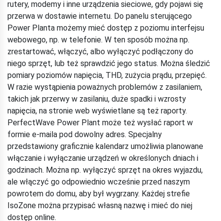
rutery, modemy i inne urządzenia sieciowe, gdy pojawi się
przerwa w dostawie internetu. Do panelu sterującego
Power Planta możemy mieć dostęp z poziomu interfejsu
webowego, np. w telefonie. W ten sposób można np.
zrestartować, włączyć, albo wyłączyć podłączony do
niego sprzęt, lub też sprawdzić jego status. Można śledzić
pomiary poziomów napięcia, THD, zużycia prądu, przepięć.
W razie wystąpienia poważnych problemów z zasilaniem,
takich jak przerwy w zasilaniu, duże spadki i wzrosty
napięcia, na stronie web wyświetlane są też raporty.
PerfectWave Power Plant może też wysłać raport w
formie e-maila pod dowolny adres. Specjalny
przedstawiony graficznie kalendarz umożliwia planowane
włączanie i wyłączanie urządzeń w określonych dniach i
godzinach. Można np. wyłączyć sprzęt na okres wyjazdu,
ale włączyć go odpowiednio wcześnie przed naszym
powrotem do domu, aby był wygrzany. Każdej strefie
IsoZone można przypisać własną nazwę i mieć do niej
dostęp online.