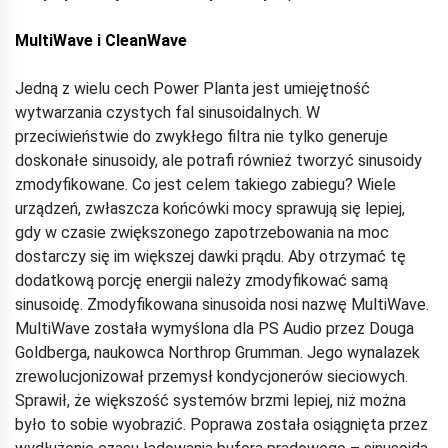
MultiWave i CleanWave
Jedną z wielu cech Power Planta jest umiejętność
wytwarzania czystych fal sinusoidalnych. W
przeciwieństwie do zwykłego filtra nie tylko generuje
doskonałe sinusoidy, ale potrafi również tworzyć sinusoidy
zmodyfikowane. Co jest celem takiego zabiegu? Wiele
urządzeń, zwłaszcza końcówki mocy sprawują się lepiej,
gdy w czasie zwiększonego zapotrzebowania na moc
dostarczy się im większej dawki prądu. Aby otrzymać tę
dodatkową porcję energii należy zmodyfikować samą
sinusoidę. Zmodyfikowana sinusoida nosi nazwę MultiWave.
MultiWave została wymyślona dla PS Audio przez Douga
Goldberga, naukowca Northrop Grumman. Jego wynalazek
zrewolucjonizował przemysł kondycjonerów sieciowych.
Sprawił, że większość systemów brzmi lepiej, niż można
było to sobie wyobrazić. Poprawa została osiągnięta przez