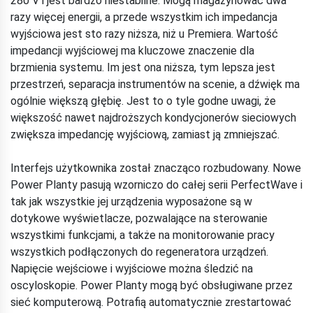
280 V i jest bardzo niestabilne. Mogą magazynować dwa
razy więcej energii, a przede wszystkim ich impedancja
wyjściowa jest sto razy niższa, niż u Premiera. Wartość
impedancji wyjściowej ma kluczowe znaczenie dla
brzmienia systemu. Im jest ona niższa, tym lepsza jest
przestrzeń, separacja instrumentów na scenie, a dźwięk ma
ogólnie większą głębię. Jest to o tyle godne uwagi, że
większość nawet najdroższych kondycjonerów sieciowych
zwiększa impedancję wyjściową, zamiast ją zmniejszać.
Interfejs użytkownika został znacząco rozbudowany. Nowe
Power Planty pasują wzorniczo do całej serii PerfectWave i
tak jak wszystkie jej urządzenia wyposażone są w
dotykowe wyświetlacze, pozwalające na sterowanie
wszystkimi funkcjami, a także na monitorowanie pracy
wszystkich podłączonych do regeneratora urządzeń.
Napięcie wejściowe i wyjściowe można śledzić na
oscyloskopie. Power Planty mogą być obsługiwane przez
sieć komputerową. Potrafią automatycznie zrestartować