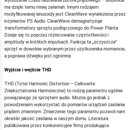
wydłużenie czasu ładowania bufora prądowego – sinusoida
ma dzięki temu mniej załamań. Innym rodzajem
modyfikowanej sinusoidy jest CleanWave wynaleziona przez
inżynierów PS Audio. CleanWave demagnetyzuje
transformatory sprzętu podłączonego do Power Planta.
Dzieje się to poprzez różnicowanie częstotliwości i
amplitudy w krótkich impulsach. Funkcja ta „oczyszcza”
sprzęt w dowolnie wybranym przez użytkownika momencie,
a poprawa dźwięku jest ogromna.
Wyjście i wejście THD
THD (Total Harmonic Distortion – Całkowite
Zniekształcenia Harmoniczne) to rodzaj parametru ogólnie
powiązanego ze sprzętem audio. Można go jednak z
powodzeniem wykorzystać do pomiarów urządzeń zasilania
prądem zmiennym. Zmierzenie tego parametru pozwoli nam
określić jakość zasilania w naszym domu. Literatura
publikowana przez konkurencyjne firmy produkujące